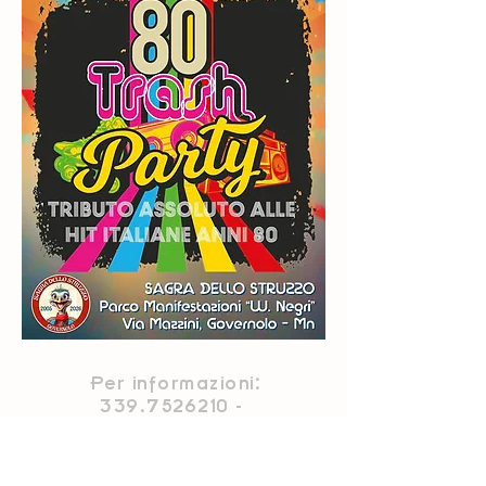
Per informazioni:
339.7526210 -
339
.7649623 -
345.1639108
o inviaci la tua richiesta