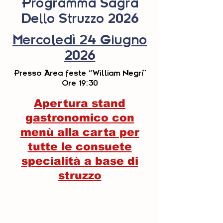
Programma Sagra
Dello Struzzo 2026
Mercoledì
24 Giugno
2026
Presso Area feste “William Negri”
Ore 19:30
Apertura stand
gastronomico con
menù alla carta per
tutte le consuete
specialità a base di
struzzo